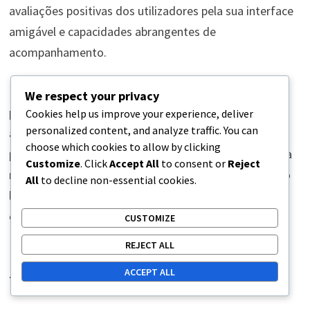
avaliações positivas dos utilizadores pela sua interface
amigável e capacidades abrangentes de
acompanhamento.
Muitas dessas aplicações estão disponíveis tanto nas
We respect your privacy
plataformas iOS quanto Android, tornando-as
Cookies help us improve your experience, deliver
personalized content, and analyze traffic. You can
acessíveis a um amplo público. Elas normalmente
choose which cookies to allow by clicking
permitem que os utilizadores insiram pontuações para
Customize
. Click
Accept All
to consent or
Reject
múltiplos jogadores e acompanhem o desempenho ao
All
to decline non-essential cookies.
longo do tempo, o que pode ser benéfico para jogos
competitivos.
CUSTOMIZE
REJECT ALL
Opções de cartões de pontuação
ACCEPT ALL
físicos e os seus benefícios