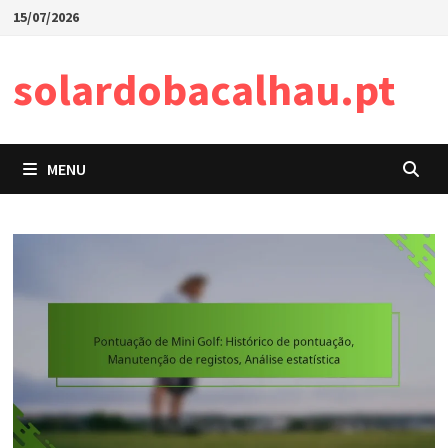
Skip
15/07/2026
to
content
solardobacalhau.pt
MENU