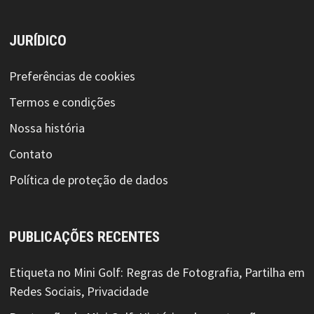
JURÍDICO
Preferências de cookies
Termos e condições
Nossa história
Contato
Política de proteção de dados
PUBLICAÇÕES RECENTES
Etiqueta no Mini Golf: Regras de Fotografia, Partilha em
Redes Sociais, Privacidade