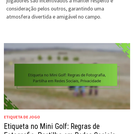
jogadores são incentivados a manter respeito e
consideração pelos outros, garantindo uma
atmosfera divertida e amigável no campo.
ETIQUETA DE JOGO
Etiqueta no Mini Golf: Regras de