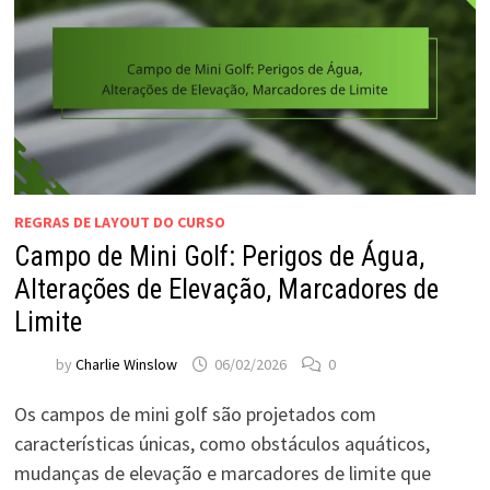
REGRAS DE LAYOUT DO CURSO
Campo de Mini Golf: Perigos de Água,
Alterações de Elevação, Marcadores de
Limite
by
Charlie Winslow
06/02/2026
0
Os campos de mini golf são projetados com
características únicas, como obstáculos aquáticos,
mudanças de elevação e marcadores de limite que