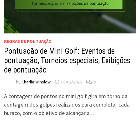
REGRAS DE PONTUAÇÃO
Pontuação de Mini Golf: Eventos de
pontuação, Torneios especiais, Exibições
de pontuação
by
Charlie Winslow
05/02/2026
0
A contagem de pontos no mini golf gira em torno da
contagem dos golpes realizados para completar cada
buraco, com o objetivo de alcançar a …