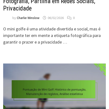
Fotografia, Partilha em Redes Sociais,
Privacidade
by
Charlie Winslow
06/02/2026
0
O mini golfe é uma atividade divertida e social, mas é
importante ter em mente a etiqueta fotográfica para
garantir o prazer e a privacidade …