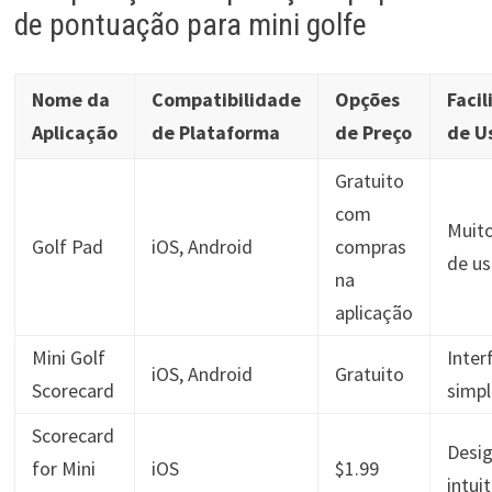
de pontuação para mini golfe
Nome da
Compatibilidade
Opções
Faci
Aplicação
de Plataforma
de Preço
de U
Gratuito
com
Muito
Golf Pad
iOS, Android
compras
de us
na
aplicação
Mini Golf
Inter
iOS, Android
Gratuito
Scorecard
simpl
Scorecard
Desi
for Mini
iOS
$1.99
intui