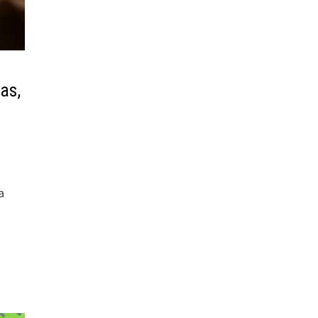
as,
a