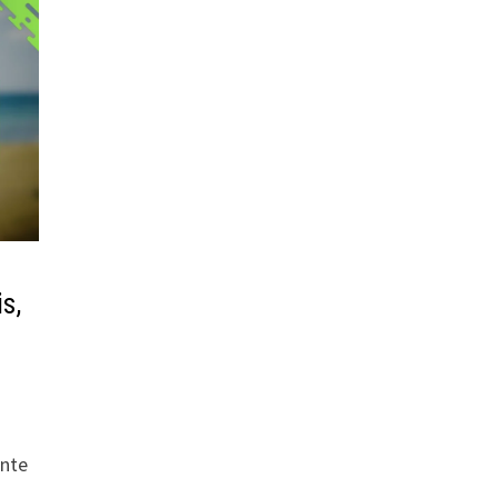
s,
ente