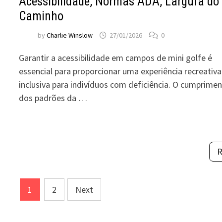
Acessibilidade, Normas ADA, Largura do
Caminho
by
Charlie Winslow
27/01/2026
0
Garantir a acessibilidade em campos de mini golfe é
essencial para proporcionar uma experiência recreativa
inclusiva para indivíduos com deficiência. O cumprime
dos padrões da …
Posts
1
2
Next
pagination