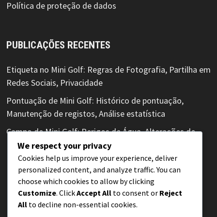
Política de proteção de dados
PUBLICAÇÕES RECENTES
Etiqueta no Mini Golf: Regras de Fotografia, Partilha em
Redes Sociais, Privacidade
Pontuação de Mini Golf: Histórico de pontuação,
Manutenção de registos, Análise estatística
Campo de Mini Golf: Perigos de Água, Alterações de
Elevação, Marcadores de Limite
We respect your privacy
Cookies help us improve your experience, deliver
Pontuação de Mini Golf: Conduta dos jogadores,
personalized content, and analyze traffic. You can
Disputas de pontuação, Papéis do árbitro
choose which cookies to allow by clicking
Customize
. Click
Accept All
to consent or
Reject
Pontuação de Mini Golf: Revisões de pontuação,
All
to decline non-essential cookies.
Mecanismos de feedback, Acompanhamento de