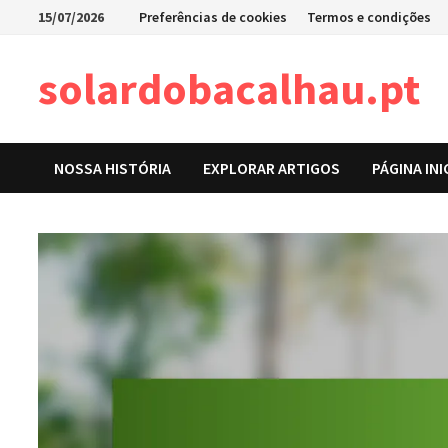
Skip
15/07/2026
Preferências de cookies
Termos e condições
to
content
solardobacalhau.pt
NOSSA HISTÓRIA
EXPLORAR ARTIGOS
PÁGINA INI