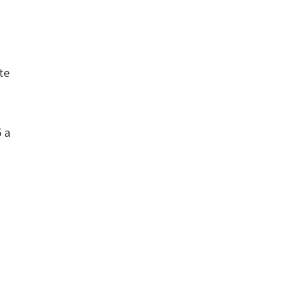
te
5 a