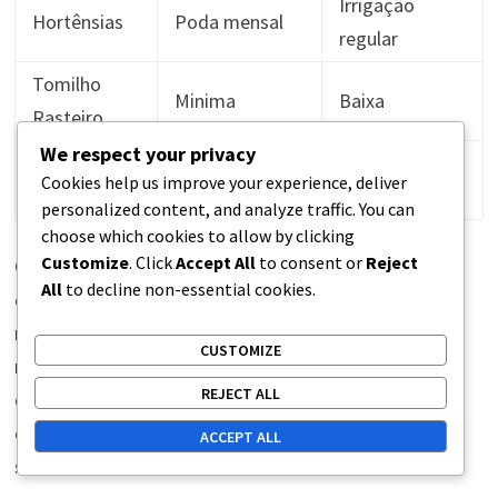
Irrigação
Hortênsias
Poda mensal
regular
Tomilho
Minima
Baixa
Rasteiro
We respect your privacy
Gramíneas
Poda anual
Baixa
Cookies help us improve your experience, deliver
Ornamentais
personalized content, and analyze traffic. You can
choose which cookies to allow by clicking
Customize
. Click
Accept All
to consent or
Reject
Compreender os requisitos de manutenção de
All
to decline non-essential cookies.
diferentes plantas ajuda no planejamento da
manutenção do campo de mini golfe. Cronogramas
CUSTOMIZE
regulares de corte, poda e irrigação devem ser
REJECT ALL
estabelecidos com base nas necessidades específicas
de cada tipo de planta para garantir uma paisagem
ACCEPT ALL
saudável e atraente.