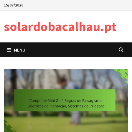
Skip
15/07/2026
to
content
solardobacalhau.pt
MENU