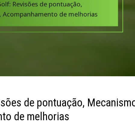
visões de pontuação, Mecanism
to de melhorias