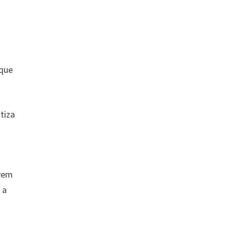
 que
tiza
evem
 a