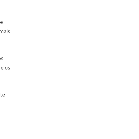
de
 mais
os
ue os
ste