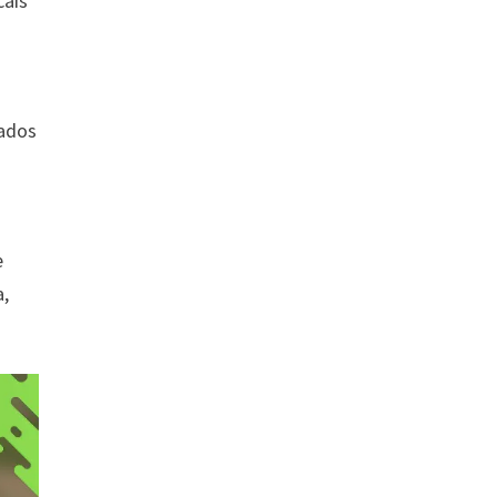
cais
tados
e
a,