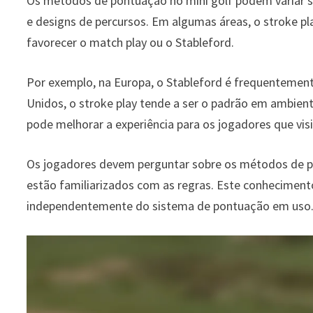
Os métodos de pontuação no mini golf podem variar sig
e designs de percursos. Em algumas áreas, o stroke 
favorecer o match play ou o Stableford.
Por exemplo, na Europa, o Stableford é frequentemen
Unidos, o stroke play tende a ser o padrão em ambien
pode melhorar a experiência para os jogadores que visi
Os jogadores devem perguntar sobre os métodos de pon
estão familiarizados com as regras. Este conheciment
independentemente do sistema de pontuação em uso